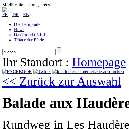
Modifications enregistrées
FR
|
DE
|
EN
Die Lehrpfade
News
Das Projekt NKT
Träger der Pfade
Ihr Standort :
Homepage
<< Zurück zur Auswahl
Balade aux Haudèr
Rundweg in Les Haudère