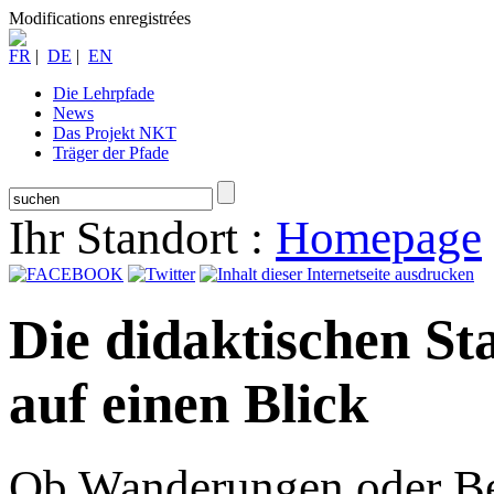
Modifications enregistrées
FR
|
DE
|
EN
Die Lehrpfade
News
Das Projekt NKT
Träger der Pfade
Ihr Standort :
Homepage
Die didaktischen St
auf einen Blick
Ob Wanderungen oder Bes