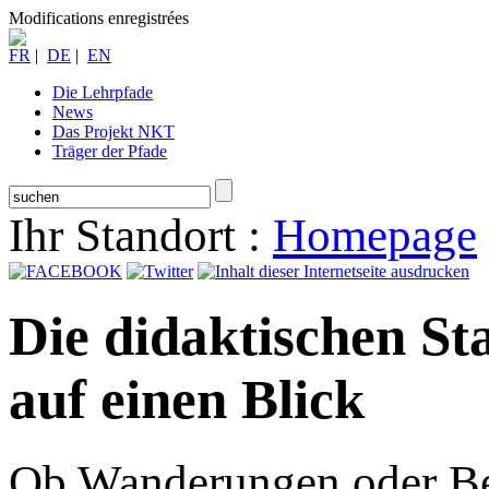
Modifications enregistrées
FR
|
DE
|
EN
Die Lehrpfade
News
Das Projekt NKT
Träger der Pfade
Ihr Standort :
Homepage
Die didaktischen St
auf einen Blick
Ob Wanderungen oder Bes