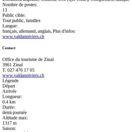
Nombre de postes:
13
Public cible:
Tout public, familles
Langue:
français,
allemand,
anglais,
Plus d'infos:
www.valdanniviers.ch
Contact
Office du tourisme de Zinal
3961 Zinal
T. 027 476 17 05
www.valdanniviers.ch
Légende
Départ
Arrivée
Longueur:
0.4 km
Durée:
demi-journée
Altitude max:
1317 m
Saison: